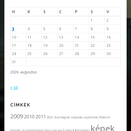
H
K
S
C
P
S
V
1
2
3
4
5
6
7
8
9
10
11
12
13
14
15
16
17
18
19
20
21
22
23
24
25
26
27
28
29
30
31
2026. augusztus
« júl
CÍMKÉK
2009
2010
2011
2021
bornapok
csúszda
csütörtök féláron
képek
felnőtt úszótanfolyam
finn szauna
Futsal
K&H
kisház