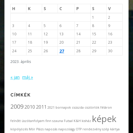
H
K
S
C
P
S
V
1
2
3
4
5
6
7
8
9
10
11
12
13
14
15
16
17
18
19
20
21
22
23
27
24
25
26
28
29
30
2023. április
« jan
máj »
CÍMKÉK
2009
2010
2011
2021
bornapok
csúszda
csütörtök féláron
képek
felnőtt úszótanfolyam
finn szauna
Futsal
K&H
kisház
köpölyözés
Mór Plázs
napozás
napozóágy
OTP
rendezvény
szép kártya