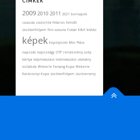
CÍMKÉK
2009
2010
2011
2021
bornapok
csúszda
csütörtök féláron
felnőtt
úszótanfolyam
finn szauna
Futsal
K&H
kisház
képek
köpölyözés
Mór Plázs
napozás
napozóágy
OTP
rendezvény
szép
kártya
talpmasszázs
testmasszázs
utalvány
vizilabda
Wekerle Farsang Kupa
Wekerle
Karácsonyi Kupa
úszótanfolyam
úszóverseny