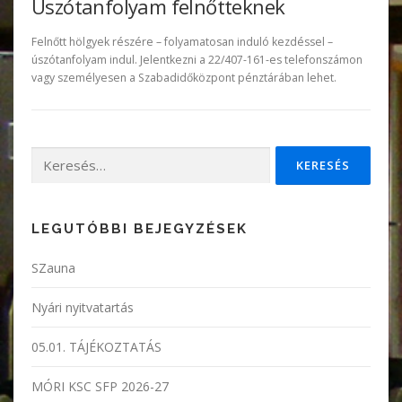
Úszótanfolyam felnőtteknek
Felnőtt hölgyek részére – folyamatosan induló kezdéssel –
úszótanfolyam indul. Jelentkezni a 22/407-161-es telefonszámon
vagy személyesen a Szabadidőközpont pénztárában lehet.
Keresés:
LEGUTÓBBI BEJEGYZÉSEK
SZauna
Nyári nyitvatartás
05.01. TÁJÉKOZTATÁS
MÓRI KSC SFP 2026-27