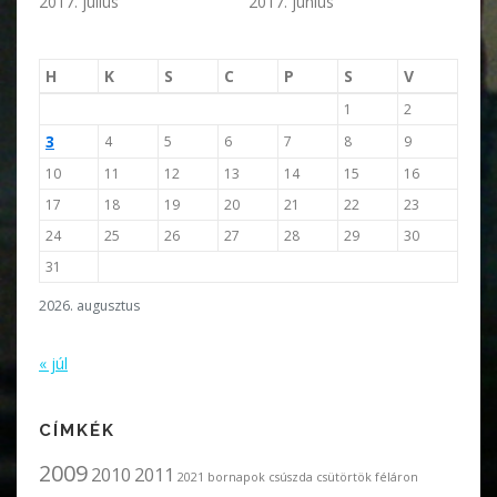
2017. július
2017. június
H
K
S
C
P
S
V
1
2
3
4
5
6
7
8
9
10
11
12
13
14
15
16
17
18
19
20
21
22
23
24
25
26
27
28
29
30
31
2026. augusztus
« júl
CÍMKÉK
2009
2010
2011
2021
bornapok
csúszda
csütörtök féláron