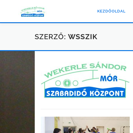
Ugorjuk
át
KEZDŐOLDAL
ezt
a
tartalmat.
SZERZŐ:
WSSZIK