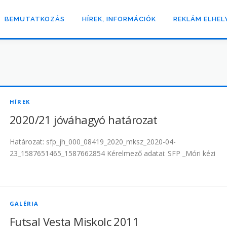
BEMUTATKOZÁS
HÍREK, INFORMÁCIÓK
REKLÁM ELHEL
HÍREK
2020/21 jóváhagyó határozat
Határozat: sfp_jh_000_08419_2020_mksz_2020-04-
23_1587651465_1587662854 Kérelmező adatai: SFP _Móri kézi
GALÉRIA
Futsal Vesta Miskolc 2011