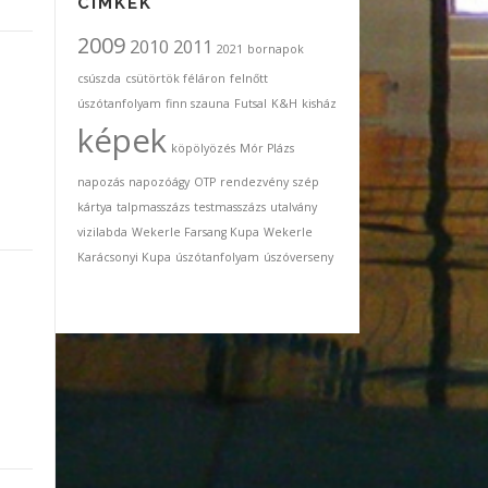
CÍMKÉK
2009
2010
2011
2021
bornapok
csúszda
csütörtök féláron
felnőtt
úszótanfolyam
finn szauna
Futsal
K&H
kisház
képek
köpölyözés
Mór Plázs
napozás
napozóágy
OTP
rendezvény
szép
kártya
talpmasszázs
testmasszázs
utalvány
vizilabda
Wekerle Farsang Kupa
Wekerle
Karácsonyi Kupa
úszótanfolyam
úszóverseny